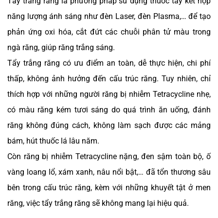
Tẩy trắng răng là phương pháp sử dụng thuốc tẩy kết hợp
năng lượng ánh sáng như đèn Laser, đèn Plasma,… để tạo
phản ứng oxi hóa, cắt đứt các chuỗi phân tử màu trong
ngà răng, giúp răng trắng sáng.
Tẩy trắng răng có ưu điểm an toàn, dễ thực hiện, chi phí
thấp, không ảnh hưởng đến cấu trúc răng. Tuy nhiên, chỉ
thích hợp với những người răng bị nhiễm Tetracycline nhẹ,
có màu răng kém tươi sáng do quá trình ăn uống, đánh
răng không đúng cách, không làm sạch được các mảng
bám, hút thuốc lá lâu năm.
Còn răng bị nhiễm Tetracycline nặng, đen sậm toàn bộ, ố
vàng loang lổ, xám xanh, nâu nổi bật,… đã tổn thương sâu
bên trong cấu trúc răng, kèm với những khuyết tật ở men
răng, việc tẩy trắng răng sẽ không mang lại hiệu quả.