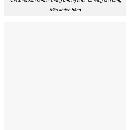
Nha khoa San Dentist mang đến nụ cười toả sáng cho hàng
triệu khách hàng