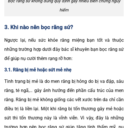
Bọc răng sứ không đúng quy định gây nhiều biến chứng nguy
hiểm
3. Khi nào nên bọc răng sứ?
Ngược lại, nếu sức khỏe răng miệng bạn tốt và thuộc
những trường hợp dưới đây bác sĩ khuyên bạn bọc răng sứ
để giúp nụ cười thêm rạng rỡ hơn:
3.1. Răng bị mẻ hoặc sứt mẻ nhẹ
Tình trạng bị mẻ là do men răng bị hỏng do bị va đập, sâu
răng, té ngã,… gây ảnh hưởng đến phần cấu trúc của men
răng. Răng bị mẻ không giống các vết xước trên da chỉ cần
điều trị là liền lại. Một khi răng bị tổn thương gây mẻ hoặc
sứt thì tổn thương này là vĩnh viễn. Vì vậy, đây là những
trường hợp nên bọc răng sứ giúp tăng tính thẩm mỹ, nụ