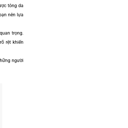
ược tông da
bạn nên lựa
quan trọng.
õ rệt khiến
những người