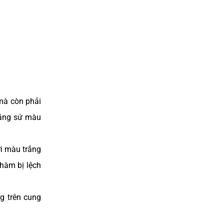
ĐIỀU TRỊ CƯỜI HỞ LỢI
mà còn phải
răng sứ màu
ới màu trắng
hàm bị lệch
g trên cung
BỌC RĂNG SỨ UY TÍN TẠI TP.HCM