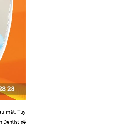
DÁN SỨ VENNER
àu mắt. Tuy
n Dentist sẽ
NHỔ RĂNG KHÔN SỐ 8 PIEZOTOME