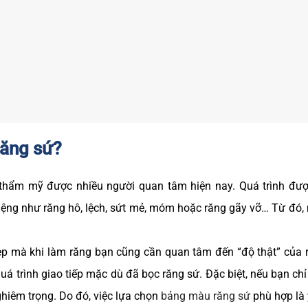
răng sứ?
thẩm mỹ được nhiều người quan tâm hiện nay. Quá trình đượ
iệng như răng hô, lệch, sứt mẻ, móm hoặc răng gãy vỡ… Từ đó, 
 mà khi làm răng bạn cũng cần quan tâm đến “độ thật” của r
uá trình giao tiếp mặc dù đã bọc răng sứ. Đặc biệt, nếu bạn ch
ghiêm trọng. Do đó, việc lựa chọn
bảng màu răng sứ
phù hợp là 