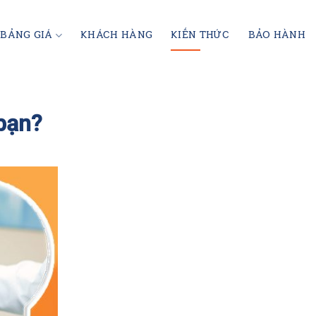
BẢNG GIÁ
KHÁCH HÀNG
KIẾN THỨC
BẢO HÀNH
bạn?
PHỦ SỨ THẨM MỸ