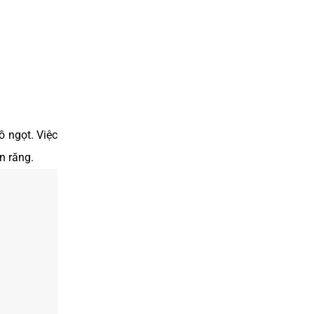
ĐIỀU TRỊ CƯỜI HỞ LỢI
ồ ngọt. Việc
n răng.
BỌC RĂNG SỨ UY TÍN TẠI TP.HCM