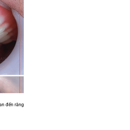
DÁN SỨ VENNER
an đến răng
NHỔ RĂNG KHÔN SỐ 8 PIEZOTOME