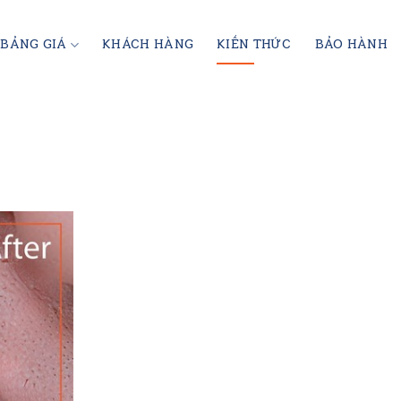
BẢNG GIÁ
KHÁCH HÀNG
KIẾN THỨC
BẢO HÀNH
PHỦ SỨ THẨM MỸ