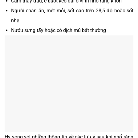
Cảm thấy đau, ê buốt kéo dài ở vị trí nhổ răng khôn
Người chán ăn, mệt mỏi, sốt cao trên 38,5 độ hoặc sốt
nhẹ
Nướu sưng tấy hoặc có dịch mủ bất thường
Hy vọng với những thông tin về các lưu ý sau khi nhổ răng