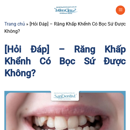
Chuyển
đến
nội
Trang chủ
»
[Hỏi Đáp] – Răng Khấp Khểnh Có Bọc Sứ Được
dung
Không?
[Hỏi Đáp] – Răng Khấp
Khểnh Có Bọc Sứ Được
Không?