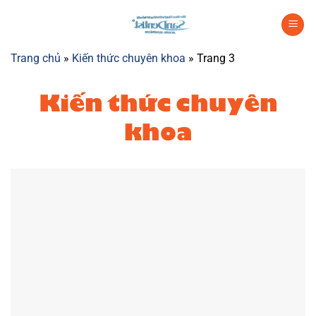
Chuyển
đến
nội
Trang chủ
»
Kiến thức chuyên khoa
»
Trang 3
dung
Kiến thức chuyên
khoa