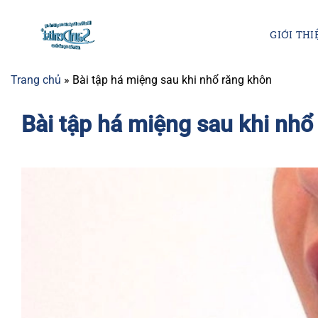
Chuyển
đến
GIỚI THI
nội
dung
Trang chủ
»
Bài tập há miệng sau khi nhổ răng khôn
Bài tập há miệng sau khi nhổ