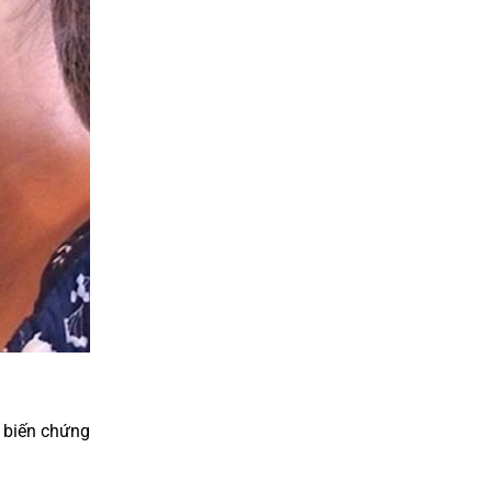
DÁN SỨ VENNER
p biến chứng
NHỔ RĂNG KHÔN SỐ 8 PIEZOTOME