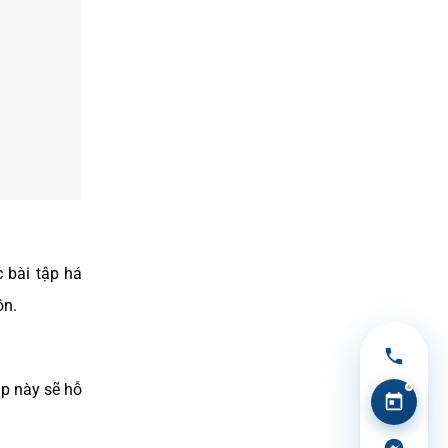
 bài tập há
ôn.
ập này sẽ hỗ