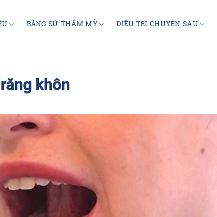
ỆU
RĂNG SỨ THẨM MỸ
ĐIỀU TRỊ CHUYÊN SÂU
 răng khôn