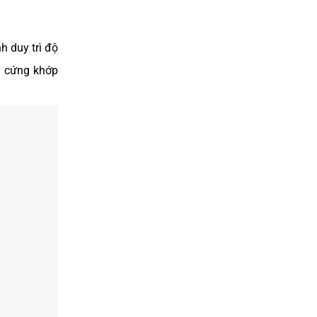
h duy trì độ
g cứng khớp
ĐIỀU TRỊ CƯỜI HỞ LỢI
BỌC RĂNG SỨ UY TÍN TẠI TP.HCM