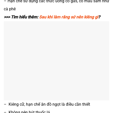
– Hạn chế sử dụng các thức uống có gas, có màu sẫm như
cà phê
>>> Tìm hiểu thêm:
Sau khi làm răng sứ nên kiêng gì
?
–
Kiêng cữ, hạn chế ăn đồ ngọt là điều cần thiết
–
Không nên hút thuốc lá