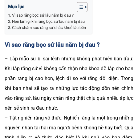
Mục lục
Vì sao răng bọc sứ lâu năm bị đau ?
Nên làm gì khi răng bọc sứ lâu năm bị đau
Cách chăm sóc răng sứ chắc khoẻ lâu bền
Vì sao răng bọc sứ lâu năm bị đau ?
– Lắp mão sứ bị sai lệch nhưng không phát hiện ban đầu:
Khi lắp răng sứ vì không cẩn thận nha khoa đã lắp cho bạn
phần răng bị cao hơn, lệch đi so với răng đối diện. Trong
khi bạn nhai sẽ tạo ra những lực tác động dồn nén chính
vào răng sứ, lâu ngày chân răng thật chịu quá nhiều áp lực
nên sẽ sinh ra đau nhức.
– Tật nghiến răng vô thức: Nghiến răng là một trong những
nguyên nhân tai hại mà người bệnh không hề hay biết. Quá
trình diễn ra vô thức, đặc biệt là khi ngủ vào ban đêm.