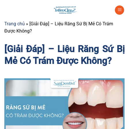
Chuyển
đến
nội
Trang chủ
»
[Giải Đáp] – Liệu Răng Sứ Bị Mẻ Có Trám
dung
Được Không?
[Giải Đáp] – Liệu Răng Sứ Bị
Mẻ Có Trám Được Không?