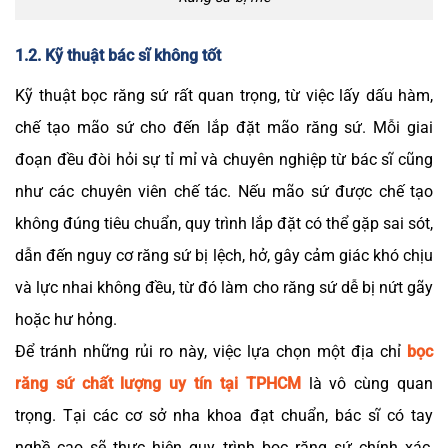
1.2. Kỹ thuật bác sĩ không tốt
Kỹ thuật bọc răng sứ rất quan trọng, từ việc lấy dấu hàm,
chế tạo mão sứ cho đến lắp đặt mão răng sứ. Mỗi giai
đoạn đều đòi hỏi sự tỉ mỉ và chuyên nghiệp từ bác sĩ cũng
như các chuyên viên chế tác. Nếu mão sứ được chế tạo
không đúng tiêu chuẩn, quy trình lắp đặt có thể gặp sai sót,
dẫn đến nguy cơ răng sứ bị lệch, hở, gây cảm giác khó chịu
và lực nhai không đều, từ đó làm cho răng sứ dễ bị nứt gãy
hoặc hư hỏng.
Để tránh những rủi ro này, việc lựa chọn một địa chỉ
bọc
răng sứ chất lượng uy tín tại TPHCM
là vô cùng quan
trọng. Tại các cơ sở nha khoa đạt chuẩn, bác sĩ có tay
nghề cao sẽ thực hiện quy trình bọc răng sứ chính xác,