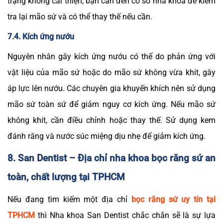
trạng không cải thiện, bạn cần đến cơ sở nha khoa để kiểm
tra lại mão sứ và có thể thay thế nếu cần.
7.4. Kích ứng nướu
Nguyên nhân gây kích ứng nướu có thể do phản ứng với
vật liệu của mão sứ hoặc do mão sứ không vừa khít, gây
áp lực lên nướu. Các chuyên gia khuyến khích nên sử dụng
mão sứ toàn sứ để giảm nguy cơ kích ứng. Nếu mão sứ
không khít, cần điều chỉnh hoặc thay thế. Sử dụng kem
đánh răng và nước súc miệng dịu nhẹ để giảm kích ứng.
8. San Dentist – Địa chỉ nha khoa bọc răng sứ an
toàn, chất lượng tại TPHCM
Nếu đang tìm kiếm một địa chỉ
bọc răng sứ uy tín tại
TPHCM
thì Nha khoa San Dentist chắc chắn sẽ là sự lựa