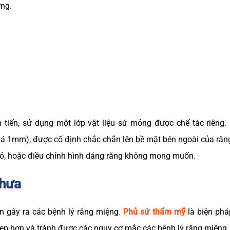
ởng.
tiến, sử dụng một lớp vật liệu sứ mỏng được chế tác riêng.
 1mm), được cố định chắc chắn lên bề mặt bên ngoài của răn
nhỏ, hoặc điều chỉnh hình dáng răng không mong muốn.
thưa
 gây ra các bệnh lý răng miệng.
Phủ sứ thẩm mỹ
là biện phá
đẹp hơn và tránh được các nguy cơ mắc các bệnh lý răng miệng.