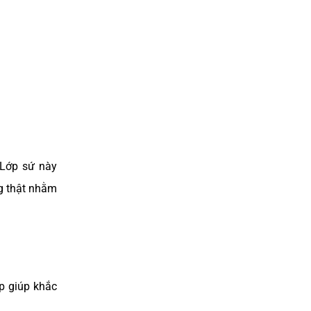
ĐIỀU TRỊ CƯỜI HỞ LỢI
 Lớp sứ này
g thật nhằm
BỌC RĂNG SỨ UY TÍN TẠI TP.HCM
p giúp khắc