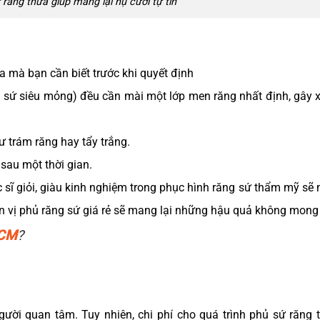
ăng thưa giúp mang lại nụ cười tự tin
 mà bạn cần biết trước khi quyết định
n sứ siêu mỏng) đều cần mài một lớp men răng nhất định, gây 
 trám răng hay tẩy trắng.
 sau một thời gian.
 sĩ giỏi, giàu kinh nghiệm trong phục hình răng sứ thẩm mỹ sẽ 
đơn vị phủ răng sứ giá rẻ sẽ mang lại những hậu quả không mon
HCM
?
gười quan tâm. Tuy nhiên, chi phí cho quá trình phủ sứ răng 