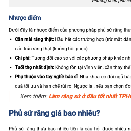
Phương pháp phủ sứ r
Nhược điểm
Dưới đây là nhược điểm của phương pháp phủ sứ răng thưa
Cần mài răng thật:
Hầu hết các trường hợp (trừ mặt dá
cấu trúc răng thật (không hồi phục).
Chi phí:
Tương đối cao so với các phương pháp khác như
Tuổi thọ nhất định:
Không tồn tại vĩnh viễn, cần thay thế
Phụ thuộc vào tay nghề bác sĩ
: Nha khoa có đội ngũ bác
quả tối ưu và hạn chế rủi ro. Ngược lại, nếu bạn chọn 
Xem thêm:
Làm răng sứ ở đâu tốt nhất TP
Phủ sứ răng giá bao nhiêu?
Phủ sứ răng thưa bao nhiêu tiền là câu hỏi được nhiều n