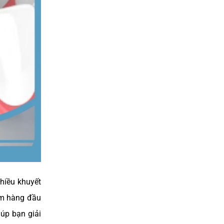
DÁN SỨ VENNER
hiều khuyết
âm hàng đầu
NHỔ RĂNG KHÔN SỐ 8 PIEZOTOME
iúp bạn giải