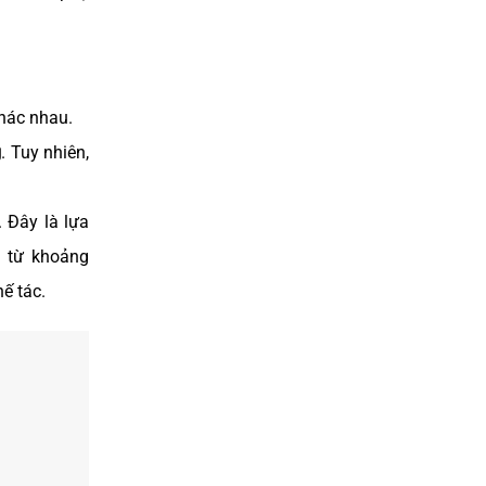
khác nhau.
g
. Tuy nhiên,
. Đây là lựa
 từ khoảng
ế tác.