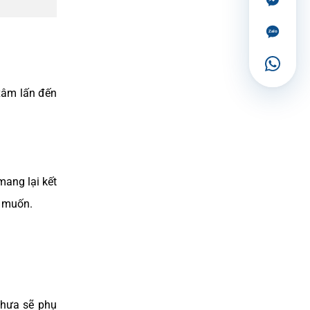
xâm lấn đến
mang lại kết
g muốn.
thưa sẽ phụ