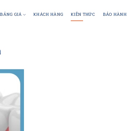
BẢNG GIÁ
KHÁCH HÀNG
KIẾN THỨC
BẢO HÀNH
a
PHỦ SỨ THẨM MỸ